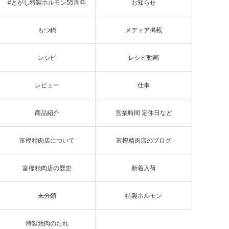
#とがし特製ホルモン55周年
お知らせ
もつ鍋
メディア掲載
レシピ
レシピ動画
レビュー
仕事
商品紹介
営業時間 定休日など
富樫精肉店について
富樫精肉店のブログ
富樫精肉店の歴史
新着入荷
未分類
特製ホルモン
特製焼肉のたれ