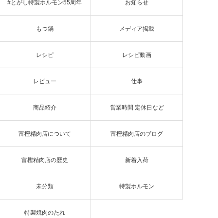
#とがし特製ホルモン55周年
お知らせ
もつ鍋
メディア掲載
レシピ
レシピ動画
レビュー
仕事
商品紹介
営業時間 定休日など
富樫精肉店について
富樫精肉店のブログ
富樫精肉店の歴史
新着入荷
未分類
特製ホルモン
特製焼肉のたれ