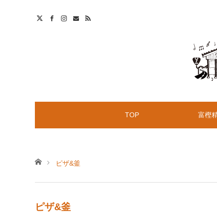
t
S
TOP
富樫
ホーム
ピザ&釜
ピザ&釜