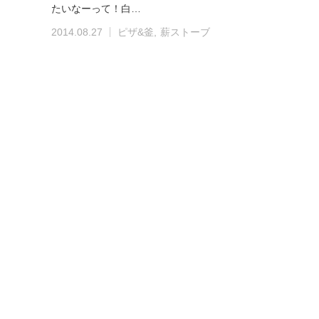
たいなーって！白…
2014.08.27
ピザ&釜
薪ストーブ