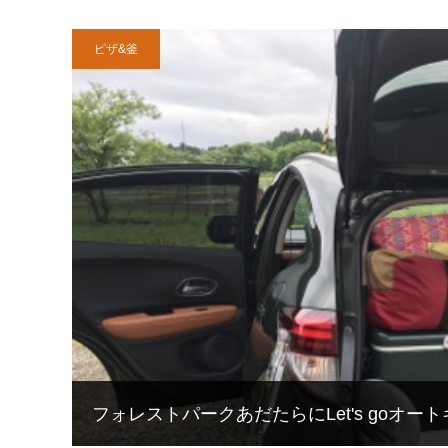
ピザ&釜
フォレストパークあだたらにLet's goオー