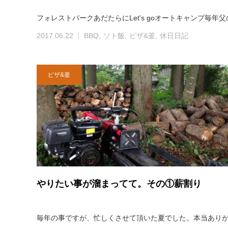
フォレストパークあだたらにLet's goオートキャンプ毎
2017.06.22
BBQ
ソト飯
ピザ&釜
休日日記
ピザ&釜
やりたい事が溜まってて。その①薪割り
毎年の事ですが、忙しくさせて頂いた夏でした。本当あり