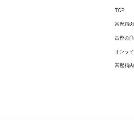
TOP
富樫精肉
富樫の商
オンライ
富樫精肉