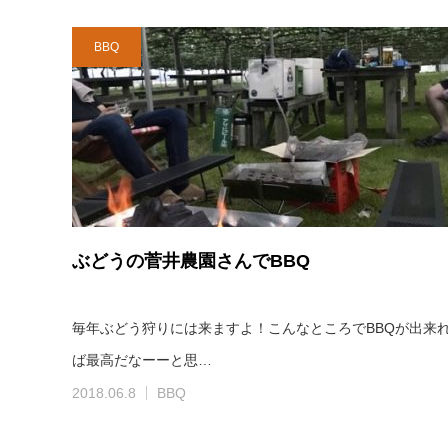
BBQ
ぶどうの菅井農園さんでBBQ
毎年ぶどう狩りには来ますよ！こんなところでBBQが出来
ば最高だなーーと思…
2018.06.8
BBQ