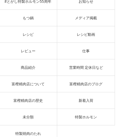
#とがし特製ホルモン55周年
お知らせ
もつ鍋
メディア掲載
レシピ
レシピ動画
レビュー
仕事
商品紹介
営業時間 定休日など
富樫精肉店について
富樫精肉店のブログ
富樫精肉店の歴史
新着入荷
未分類
特製ホルモン
特製焼肉のたれ