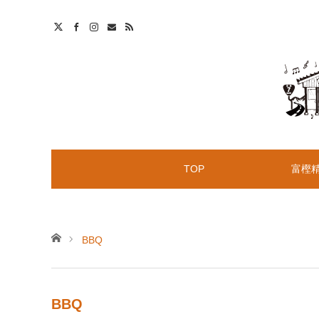
t
S
TOP
富樫
ホーム
BBQ
BBQ