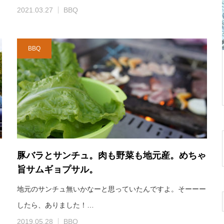
2021.03.27
BBQ
BBQ
豚バラとサンチュ。肉も野菜も地元産。めちゃ
旨サムギョプサル。
ャ
地元のサンチュ無いかなーと思っていたんですよ。そーーー
したら、ありました！…
2019.05.28
BBQ