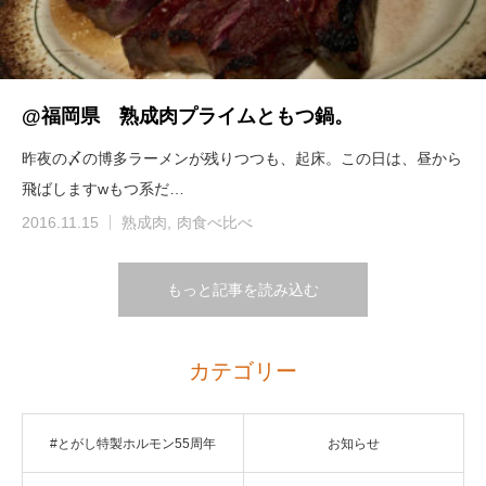
@福岡県 熟成肉プライムともつ鍋。
昨夜の〆の博多ラーメンが残りつつも、起床。この日は、昼から
飛ばしますwもつ系だ…
2016.11.15
熟成肉
肉食べ比べ
もっと記事を読み込む
カテゴリー
#とがし特製ホルモン55周年
お知らせ