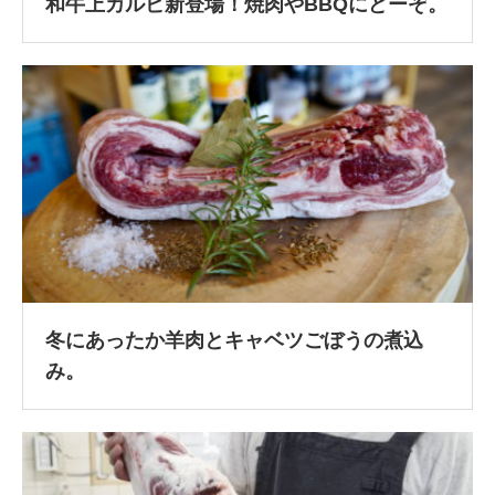
和牛上カルビ新登場！焼肉やBBQにどーぞ。
冬にあったか羊肉とキャベツごぼうの煮込
み。