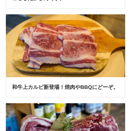
和牛上カルビ新登場！焼肉やBBQにどーぞ。