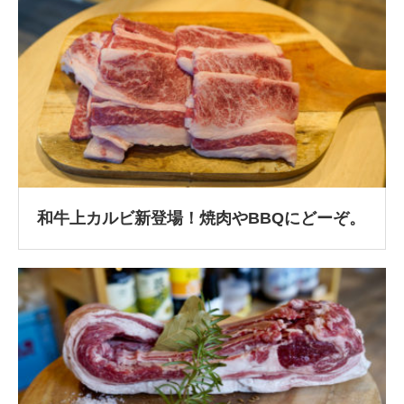
和牛上カルビ新登場！焼肉やBBQにどーぞ。