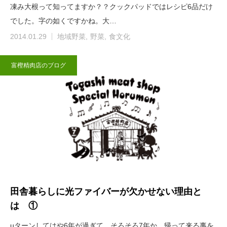
凍み大根って知ってますか？？クックパッドではレシピ6品だけ
でした。字の如くですかね。大…
2014.01.29
地域野菜
野菜
食文化
富樫精肉店のブログ
田舎暮らしに光ファイバーが欠かせない理由と
は ①
uターンしてはや6年が過ぎて、そろそろ7年か。帰って来る事を