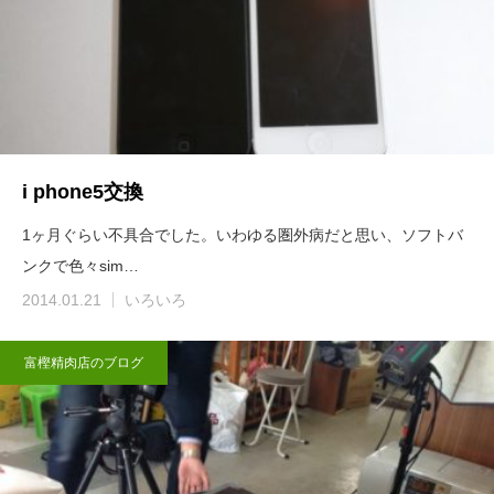
i phone5交換
1ヶ月ぐらい不具合でした。いわゆる圏外病だと思い、ソフトバ
ンクで色々sim…
2014.01.21
いろいろ
富樫精肉店のブログ