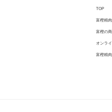
TOP
富樫精肉
富樫の商
オンライ
富樫精肉