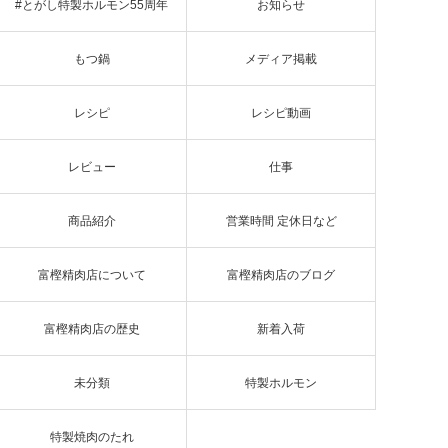
#とがし特製ホルモン55周年
お知らせ
もつ鍋
メディア掲載
レシピ
レシピ動画
レビュー
仕事
商品紹介
営業時間 定休日など
富樫精肉店について
富樫精肉店のブログ
富樫精肉店の歴史
新着入荷
未分類
特製ホルモン
特製焼肉のたれ