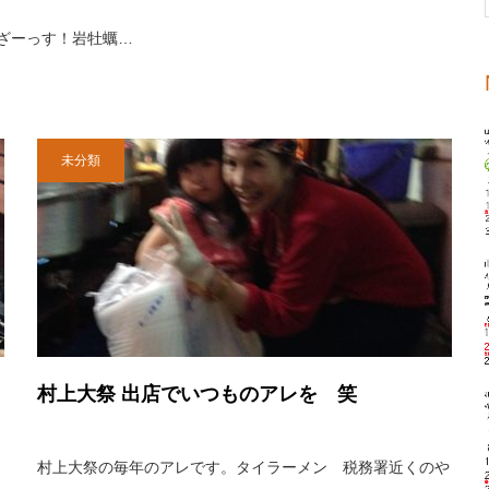
ざーっす！岩牡蠣…
未分類
村上大祭 出店でいつものアレを 笑
村上大祭の毎年のアレです。タイラーメン 税務署近くのや