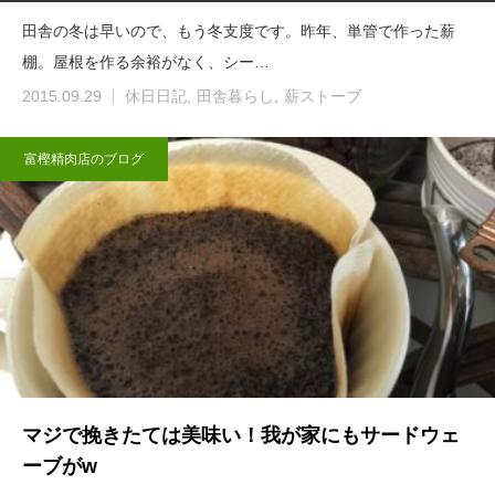
田舎の冬は早いので、もう冬支度です。昨年、単管で作った薪
棚。屋根を作る余裕がなく、シー…
2015.09.29
休日日記
田舎暮らし
薪ストーブ
富樫精肉店のブログ
マジで挽きたては美味い！我が家にもサードウェ
ーブがw