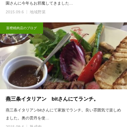
園さんに今年もお邪魔してきました…
2015.09.6
地域野菜
富樫精肉店のブログ
燕三条イタリアン bitさんにてランチ。
燕三条イタリアンbitさんにて家族でランチ。良い雰囲気で楽しめ
ました。奥の雲丹を使…
2015.09.4
熟成肉