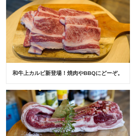
和牛上カルビ新登場！焼肉やBBQにどーぞ。