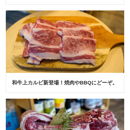
和牛上カルビ新登場！焼肉やBBQにどーぞ。