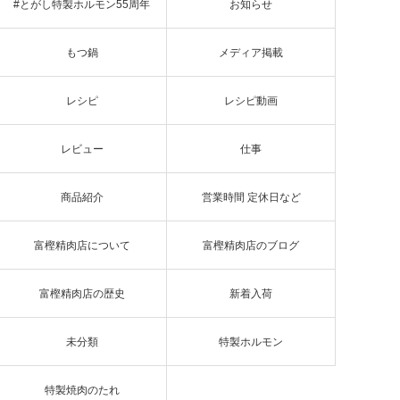
#とがし特製ホルモン55周年
お知らせ
もつ鍋
メディア掲載
レシピ
レシピ動画
レビュー
仕事
商品紹介
営業時間 定休日など
富樫精肉店について
富樫精肉店のブログ
富樫精肉店の歴史
新着入荷
未分類
特製ホルモン
特製焼肉のたれ