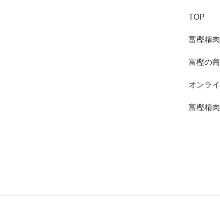
TOP
富樫精肉
富樫の商
オンライ
富樫精肉