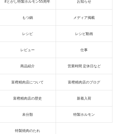
#とがし特製ホルモン55周年
お知らせ
もつ鍋
メディア掲載
レシピ
レシピ動画
レビュー
仕事
商品紹介
営業時間 定休日など
富樫精肉店について
富樫精肉店のブログ
富樫精肉店の歴史
新着入荷
未分類
特製ホルモン
特製焼肉のたれ