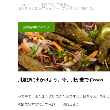
2014.09.22
休日日記
田舎暮らし
田舎暮らしに光ファイバーが欠かせない理由とは
富樫精肉店のブログ
川遊びに出かけよう。今、川が豊ですwww
って事で、またまた泳いできたんですよ。鮎ちゃん。9月は
網解禁ですので、すんげーー獲れるみた…