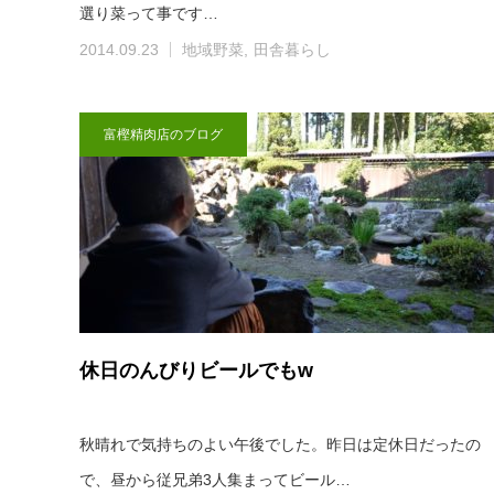
選り菜って事です…
2014.09.23
地域野菜
田舎暮らし
富樫精肉店のブログ
休日のんびりビールでもw
秋晴れで気持ちのよい午後でした。昨日は定休日だったの
で、昼から従兄弟3人集まってビール…