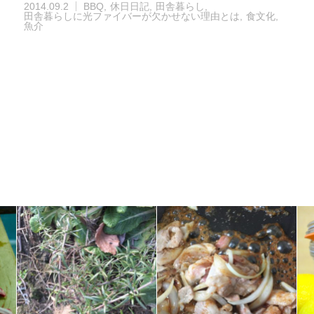
2014.09.2
BBQ
休日日記
田舎暮らし
田舎暮らしに光ファイバーが欠かせない理由とは
食文化
魚介