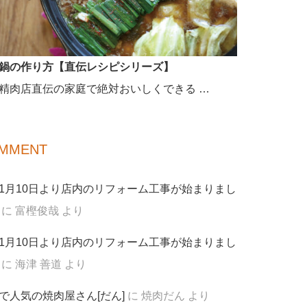
鍋の作り方【直伝レシピシリーズ】
精肉店直伝の家庭で絶対おいしくできる …
MMENT
1月10日より店内のリフォーム工事が始まりまし
に
富樫俊哉
より
1月10日より店内のリフォーム工事が始まりまし
に
海津 善道
より
で人気の焼肉屋さん[だん]
に
焼肉だん
より