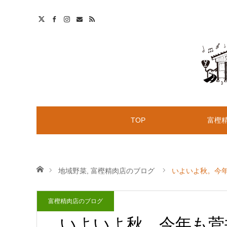
t
S
TOP
富樫
ホーム
地域野菜
,
富樫精肉店のブログ
いよいよ秋。今
富樫精肉店のブログ
いよいよ秋。今年も菅