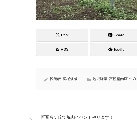
Post
Share
RSS
feedly
投稿者:
富樫俊哉
地域野菜
,
富樫精肉店のブ
新百合ケ丘で焼肉イベントやります！