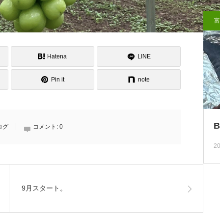
富
Hatena
LINE
Pin it
note
ログ
コメント:
0
20
9月スタート。