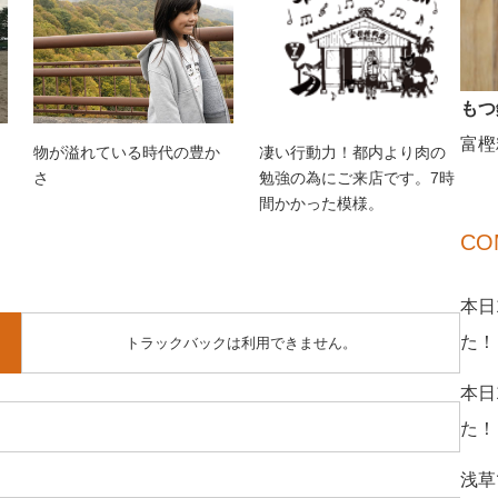
もつ
富樫
物が溢れている時代の豊か
凄い行動力！都内より肉の
さ
勉強の為にご来店です。7時
間かかった模様。
CO
本日
た！
トラックバックは利用できません。
本日
た！
浅草