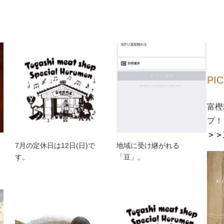
PI
富樫
プ！
＞＞
7月の定休日は12日(日)で
地域に受け継がれる
す。
「豆」。