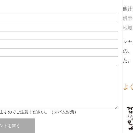
熊汁
解禁
地域に
シャ
の、
た。
よ
ますのでご注意ください。（スパム対策）