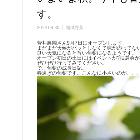
す。
2019.08.30
地域野菜
菅井農園さん9月7日にオープンします。
まだまだ天候がパッとしなくて味がのってな
良い天気になると旨い葡萄になるようです。
オープン初日の土日にはイベントが?抽選会
ぜひぜひ行ってみてください。
で、葡萄の成長日記。
春過ぎの葡萄です。こんなに小さいのが、、