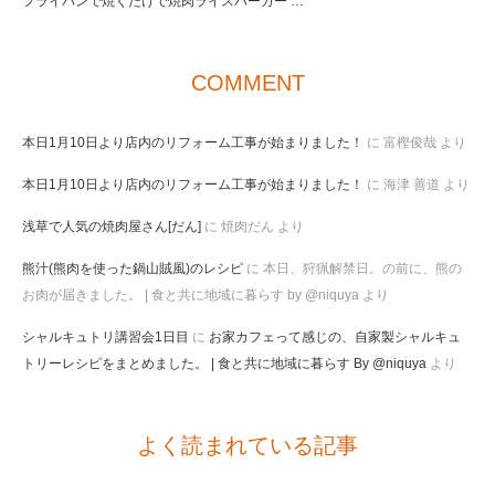
フライパンで焼くだけで焼肉ライスバーガー …
COMMENT
本日1月10日より店内のリフォーム工事が始まりました！
に
富樫俊哉
より
本日1月10日より店内のリフォーム工事が始まりました！
に
海津 善道
より
浅草で人気の焼肉屋さん[だん]
に
焼肉だん
より
熊汁(熊肉を使った鍋山賊風)のレシピ
に
本日、狩猟解禁日。の前に、熊の
お肉が届きました。 | 食と共に地域に暮らす by @niquya
より
シャルキュトリ講習会1日目
に
お家カフェって感じの、自家製シャルキュ
トリーレシピをまとめました。 | 食と共に地域に暮らす By @niquya
より
よく読まれている記事