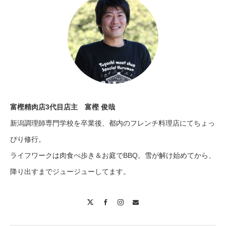
富樫精肉店3代目店主 富樫 俊哉
新潟調理師専門学校を卒業後、都内のフレンチ料理店にてちょっ
ぴり修行。
ライフワークは肉食べ歩き＆お庭でBBQ。雪が解け始めてから、
降り出すまでジュージューしてます。
X
Facebook
Instagram
Contact