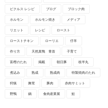
ピクルス レシピ
ブログ
ブロック肉
ホルモン
ホルモン焼き
メディア
リエット
レシピ
ロースト
ローストチキン
ローリエ
仔羊
作り方
天然真鴨 青首
子育て
富樫のたれ
掲載
朝日豚
枝半丸
煮込み
熟成
熟成肉
特製焼肉のたれ
狩猟
舞茸
豚肉
赤肉サミット
野鴨
鍋
食肉産業展
鮭