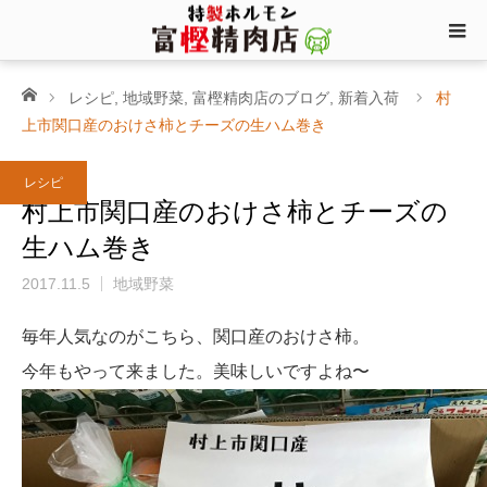
ホーム
レシピ
,
地域野菜
,
富樫精肉店のブログ
,
新着入荷
村
上市関口産のおけさ柿とチーズの生ハム巻き
レシピ
村上市関口産のおけさ柿とチーズの
生ハム巻き
2017.11.5
地域野菜
毎年人気なのがこちら、関口産のおけさ柿。
今年もやって来ました。美味しいですよね〜