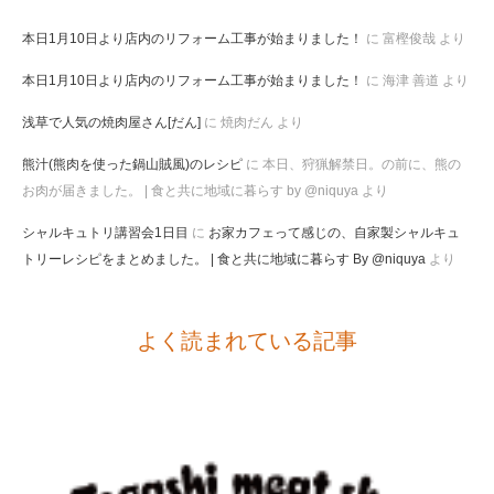
本日1月10日より店内のリフォーム工事が始まりました！
に
富樫俊哉
より
本日1月10日より店内のリフォーム工事が始まりました！
に
海津 善道
より
浅草で人気の焼肉屋さん[だん]
に
焼肉だん
より
熊汁(熊肉を使った鍋山賊風)のレシピ
に
本日、狩猟解禁日。の前に、熊の
お肉が届きました。 | 食と共に地域に暮らす by @niquya
より
シャルキュトリ講習会1日目
に
お家カフェって感じの、自家製シャルキュ
トリーレシピをまとめました。 | 食と共に地域に暮らす By @niquya
より
よく読まれている記事