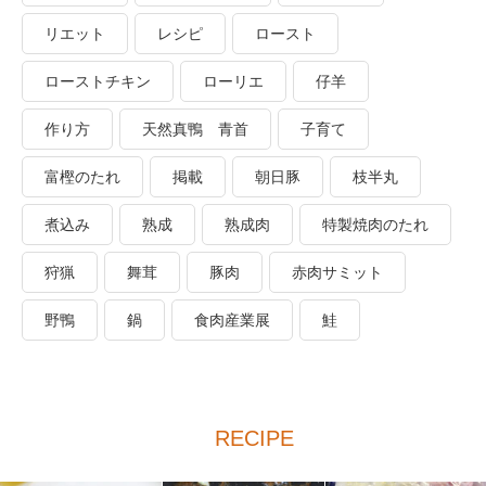
リエット
レシピ
ロースト
ローストチキン
ローリエ
仔羊
作り方
天然真鴨 青首
子育て
富樫のたれ
掲載
朝日豚
枝半丸
煮込み
熟成
熟成肉
特製焼肉のたれ
狩猟
舞茸
豚肉
赤肉サミット
野鴨
鍋
食肉産業展
鮭
RECIPE