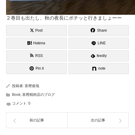
２巻目も出たし、秋の夜長にポチッと行きましょーー
Post
Share
Hatena
LINE
RSS
feedly
Pin it
note
投稿者:
富樫俊哉
Book
,
富樫精肉店のブログ
コメント:
0
前の記事
次の記事