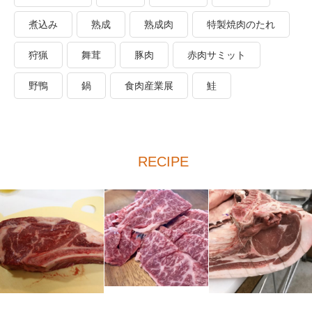
煮込み
熟成
熟成肉
特製焼肉のたれ
狩猟
舞茸
豚肉
赤肉サミット
野鴨
鍋
食肉産業展
鮭
RECIPE