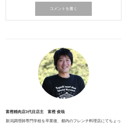
富樫精肉店3代目店主 富樫 俊哉
新潟調理師専門学校を卒業後、都内のフレンチ料理店にてちょっ