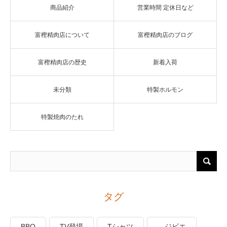
商品紹介
営業時間 定休日など
富樫精肉店について
富樫精肉店のブログ
富樫精肉店の歴史
新着入荷
未分類
特製ホルモン
特製焼肉のたれ
タグ
BBQ
TV登場
Tシャツ
ジビエ