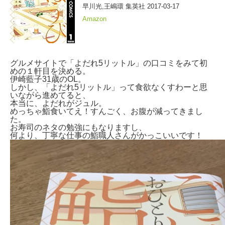
早川光,王嶋環 集英社 2017-03-17
Amazon
グルメサイトで「よだれ5リットル」の口コミをみて初
めの１軒目を決める。
伊崎藍子31歳のOL。
しかし、「よだれ5リットル」って食欲なくすわーと思
いながら進めてると、
本当に、よだれがジュル。
めっちゃ鮨食いてえ！すんごく、お腹が減ってきまし
た。
お寿司のネタの勉強にもなりますし、
何より、丁寧な仕事の鮨職人さんがかっこいいです！