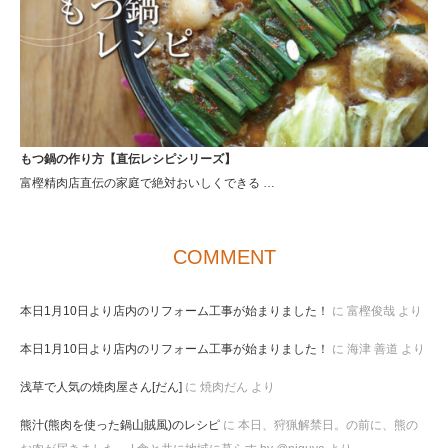
もつ鍋の作り方【直伝レシピシリーズ】
富樫精肉店直伝の家庭で絶対おいしくできる …
COMMENT
本日1月10日より店内のリフォーム工事が始まりました！
に
富樫俊哉
より
本日1月10日より店内のリフォーム工事が始まりました！
に
海津 善道
より
浅草で人気の焼肉屋さん[だん]
に
焼肉だん
より
熊汁(熊肉を使った鍋山賊風)のレシピ
に
本日、狩猟解禁日。の前に、熊の