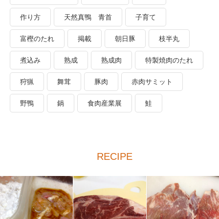
作り方
天然真鴨 青首
子育て
富樫のたれ
掲載
朝日豚
枝半丸
煮込み
熟成
熟成肉
特製焼肉のたれ
狩猟
舞茸
豚肉
赤肉サミット
野鴨
鍋
食肉産業展
鮭
RECIPE