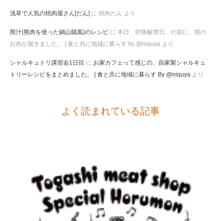
浅草で人気の焼肉屋さん[だん]
に
焼肉だん
より
熊汁(熊肉を使った鍋山賊風)のレシピ
に
本日、狩猟解禁日。の前に、熊の
お肉が届きました。 | 食と共に地域に暮らす by @niquya
より
シャルキュトリ講習会1日目
に
お家カフェって感じの、自家製シャルキュ
トリーレシピをまとめました。 | 食と共に地域に暮らす By @niquya
より
よく読まれている記事