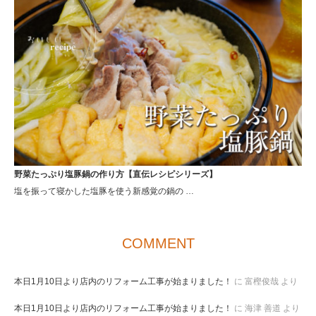
野菜たっぷり塩豚鍋の作り方【直伝レシピシリーズ】
塩を振って寝かした塩豚を使う新感覚の鍋の …
COMMENT
本日1月10日より店内のリフォーム工事が始まりました！
に
富樫俊哉
より
本日1月10日より店内のリフォーム工事が始まりました！
に
海津 善道
より