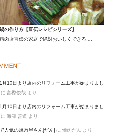
鍋の作り方【直伝レシピシリーズ】
精肉店直伝の家庭で絶対おいしくできる …
MMENT
1月10日より店内のリフォーム工事が始まりまし
に
富樫俊哉
より
1月10日より店内のリフォーム工事が始まりまし
に
海津 善道
より
で人気の焼肉屋さん[だん]
に
焼肉だん
より