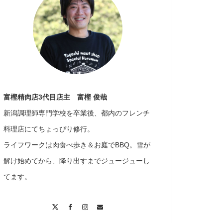
富樫精肉店3代目店主 富樫 俊哉
新潟調理師専門学校を卒業後、都内のフレンチ
料理店にてちょっぴり修行。
ライフワークは肉食べ歩き＆お庭でBBQ。雪が
解け始めてから、降り出すまでジュージューし
てます。
X
Facebook
Instagram
Contact