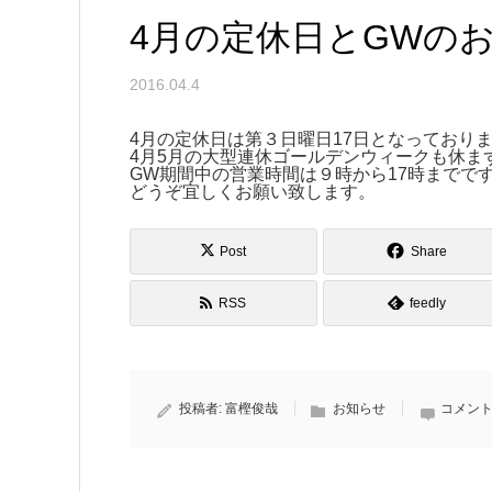
4月の定休日とGWの
2016.04.4
4月の定休日は第３日曜日17日となっており
4月5月の大型連休ゴールデンウィークも休ま
GW期間中の営業時間は９時から17時までで
どうぞ宜しくお願い致します。
Post
Share
RSS
feedly
投稿者:
富樫俊哉
お知らせ
コメント