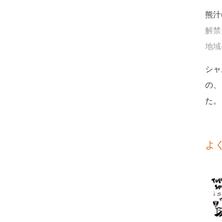
熊汁
解禁
地域に
シャ
の、
た。
よ