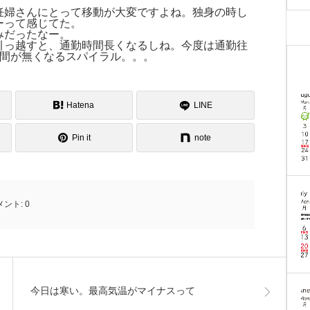
妊婦さんにとって移動が大変ですよね。独身の時し
ーって感じてた。
みだったなー。
引っ越すと、通勤時間長くなるしね。今度は通勤往
時間が無くなるスパイラル。。。
Hatena
LINE
Pin it
note
メント:
0
今日は寒い。最高気温がマイナスって