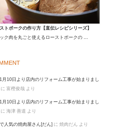
ストポークの作り方【直伝レシピシリーズ】
ック肉を丸ごと使えるローストポークの …
MMENT
1月10日より店内のリフォーム工事が始まりまし
に
富樫俊哉
より
1月10日より店内のリフォーム工事が始まりまし
に
海津 善道
より
で人気の焼肉屋さん[だん]
に
焼肉だん
より