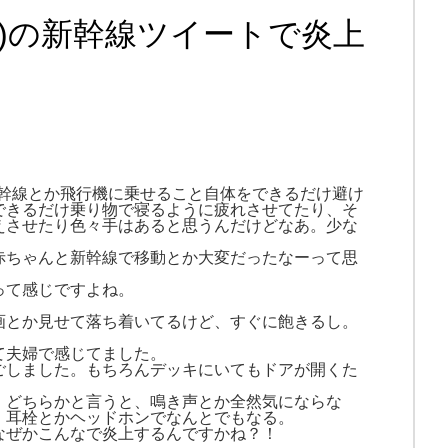
)の新幹線ツイートで炎上
幹線とか飛行機に乗せること自体をできるだけ避け
できるだけ乗り物で寝るように疲れさせてたり、そ
えさせたり色々手はあると思うんだけどなあ。少な
赤ちゃんと新幹線で移動とか大変だったなーって思
って感じですよね。
画とか見せて落ち着いてるけど、すぐに飽きるし。
て夫婦で感じてました。
ごしました。もちろんデッキにいてもドアが開くた
、どちらかと言うと、鳴き声とか全然気にならな
。耳栓とかヘッドホンでなんとでもなる。
なぜかこんなで炎上するんですかね？！