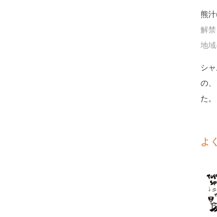
熊汁
解禁
地域に
シャ
の、
た。
よ