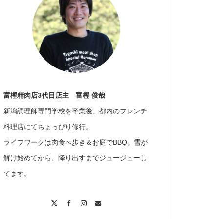
富樫精肉店3代目店主 富樫 俊哉
新潟調理師専門学校を卒業後、都内のフレンチ
料理店にてちょっぴり修行。
ライフワークは肉食べ歩き＆お庭でBBQ。雪が
解け始めてから、降り出すまでジュージューし
てます。
X
Facebook
Instagram
Contact