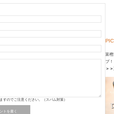
PI
富樫
プ！
＞＞
ますのでご注意ください。（スパム対策）