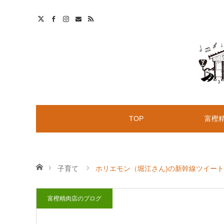
t
S
TOP
富樫
ホーム
子育て
ホリエモン（堀江さん)の新幹線ツイー
富樫精肉店のブログ