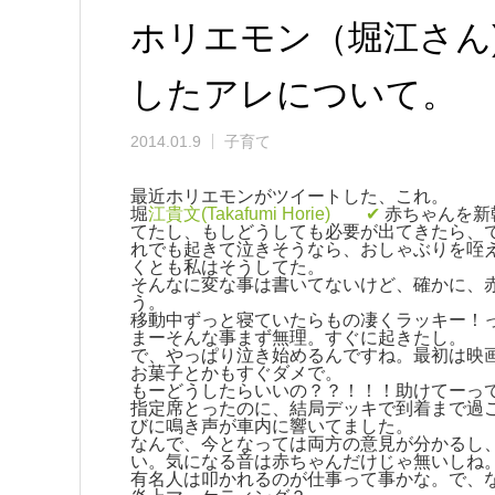
ホリエモン（堀江さん
したアレについて。
2014.01.9
子育て
最近ホリエモンがツイートした、これ。
堀
江貴文(Takafumi Horie) ✔
赤ちゃんを新
てたし、もしどうしても必要が出てきたら、
れでも起きて泣きそうなら、おしゃぶりを咥
くとも私はそうしてた。
そんなに変な事は書いてないけど、確かに、
う。
移動中ずっと寝ていたらもの凄くラッキー！
まーそんな事まず無理。すぐに起きたし。
で、やっぱり泣き始めるんですね。最初は映
お菓子とかもすぐダメで。
もーどうしたらいいの？？！！！助けてーっ
指定席とったのに、結局デッキで到着まで過
びに鳴き声が車内に響いてました。
なんで、今となっては両方の意見が分かるし
い。気になる音は赤ちゃんだけじゃ無いしね
有名人は叩かれるのが仕事って事かな。で、