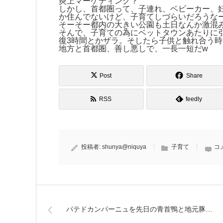
炎上マーケティング？
しかし、首都圏って、子連れ、ベビーカー、
か住んでないけど、子育てしづらいだろうな
そーそー都内の大きい公園も土日なんか激混
そんで、子育ての為にベットタウンあたりに
復3時間とかザラ。そしたら子供と触れ合う
地方と首都圏、善し悪しで、一長一短だw
Post
Share
RSS
feedly
投稿者:
shunya@niquya
子育て
コ
パテドカンパーニュを先日の青首鴨と地元豚…