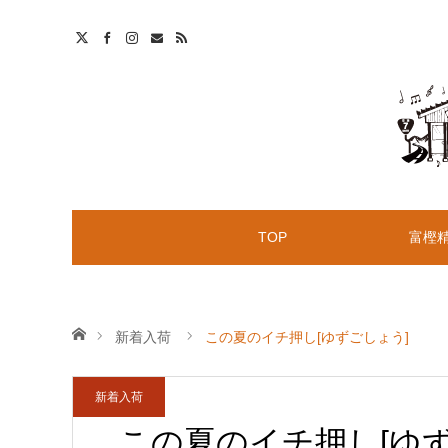
t
S
TOP
富樫
ホーム
新着入荷
この夏のイチ押し[ゆずごしょう]
新着入荷
この夏のイチ押し[ゆず