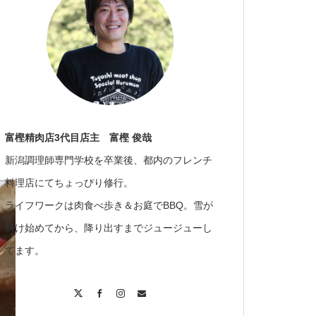
富樫精肉店3代目店主 富樫 俊哉
新潟調理師専門学校を卒業後、都内のフレンチ
料理店にてちょっぴり修行。
ライフワークは肉食べ歩き＆お庭でBBQ。雪が
解け始めてから、降り出すまでジュージューし
てます。
X
Facebook
Instagram
Contact