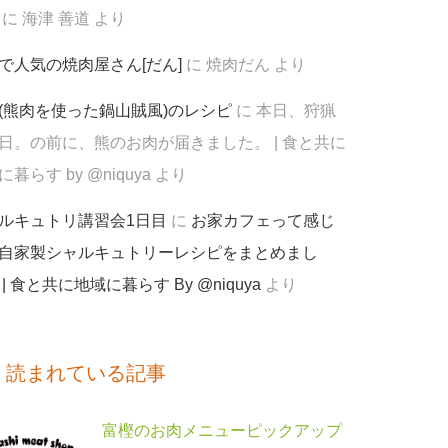
に
海津 善道
より
で人気の焼肉屋さん[だん]
に
焼肉だん
より
(熊肉を使った鍋山賊風)のレシピ
に
本日、狩猟
日。の前に、熊のお肉が届きました。 | 食と共に
暮らす by @niquya
より
ルキュトリ講習会1日目
に
お家カフェって感じ
自家製シャルキュトリーレシピをまとめまし
 | 食と共に地域に暮らす By @niquya
より
く読まれている記事
富樫のお肉メニューピックアップ