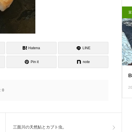
富
Hatena
LINE
Pin it
note
20
:
0
三面川の天然鮎とカブト虫。