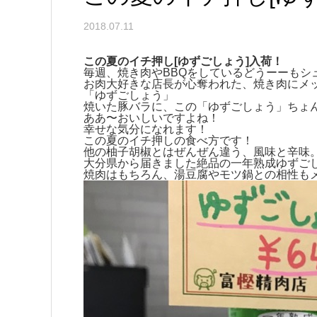
2018.07.11
この夏のイチ押し[ゆずごしょう]入荷！
毎週、焼き肉やBBQをしているどうーーもシ
お肉大好きな店長が心奪われた、焼き肉にメ
「ゆずごしょう」
焼いた豚バラに、この「ゆずごしょう」ちょ
ああ〜おいしいですよね！
幸せな気分になれます！
この夏のイチ押しの食べ方です！
他の柚子胡椒とはぜんぜん違う、風味と辛味
大分県から届きました絶品の一年熟成ゆずご
焼肉はもちろん、湯豆腐やモツ鍋との相性も