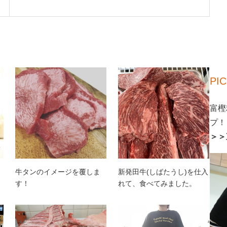
PI
富樫
プ！
＞＞
牛タンのイメージを覆しま
新発田牛(しばたうし)を仕入
す！
れて、食べてみました。