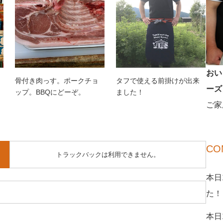
おい
骨付き肉っす。ポークチョ
タフで使える前掛けが出来
ーズ
ップ。BBQにどーぞ。
ました！
ご家
CO
トラックバックは利用できません。
本日
た！
本日