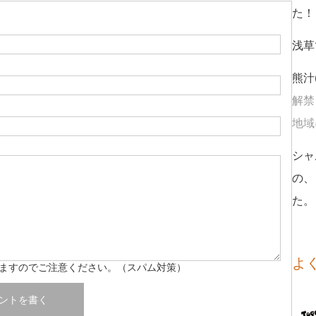
た！
浅草
熊汁
解禁
地域に
シャ
の、
た。
よ
ますのでご注意ください。（スパム対策）