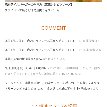
焼肉ライスバーガーの作り方【直伝レシピシリーズ】
フライパンで焼くだけで焼肉ライスバーガー …
COMMENT
本日1月10日より店内のリフォーム工事が始まりました！
に
富樫俊哉
より
本日1月10日より店内のリフォーム工事が始まりました！
に
海津 善道
より
浅草で人気の焼肉屋さん[だん]
に
焼肉だん
より
熊汁(熊肉を使った鍋山賊風)のレシピ
に
本日、狩猟解禁日。の前に、熊の
お肉が届きました。 | 食と共に地域に暮らす by @niquya
より
シャルキュトリ講習会1日目
に
お家カフェって感じの、自家製シャルキュ
トリーレシピをまとめました。 | 食と共に地域に暮らす By @niquya
より
よく読まれている記事