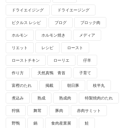
ドライエイジング
ドライエージング
ピクルス レシピ
ブログ
ブロック肉
ホルモン
ホルモン焼き
メディア
リエット
レシピ
ロースト
ローストチキン
ローリエ
仔羊
作り方
天然真鴨 青首
子育て
富樫のたれ
掲載
朝日豚
枝半丸
煮込み
熟成
熟成肉
特製焼肉のたれ
狩猟
舞茸
豚肉
赤肉サミット
野鴨
鍋
食肉産業展
鮭