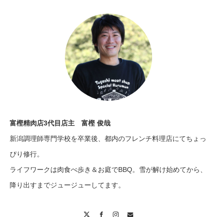
富樫精肉店3代目店主 富樫 俊哉
新潟調理師専門学校を卒業後、都内のフレンチ料理店にてちょっ
ぴり修行。
ライフワークは肉食べ歩き＆お庭でBBQ。雪が解け始めてから、
降り出すまでジュージューしてます。
X
Facebook
Instagram
Contact