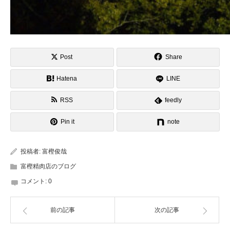
Post
Share
Hatena
LINE
RSS
feedly
Pin it
note
投稿者:
富樫俊哉
富樫精肉店のブログ
コメント:
0
前の記事
次の記事