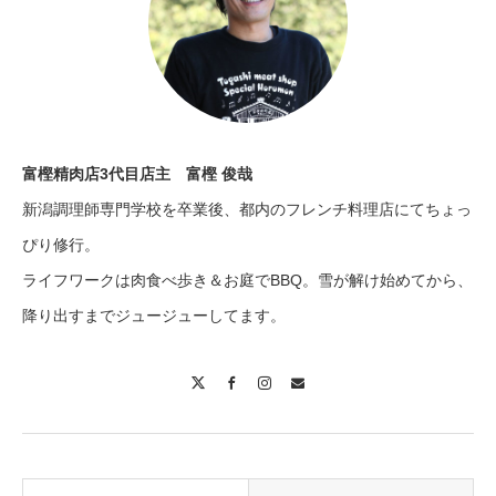
富樫精肉店3代目店主 富樫 俊哉
新潟調理師専門学校を卒業後、都内のフレンチ料理店にてちょっ
ぴり修行。
ライフワークは肉食べ歩き＆お庭でBBQ。雪が解け始めてから、
降り出すまでジュージューしてます。
X
Facebook
Instagram
Contact