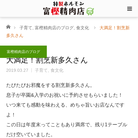
ホーム
子育て
,
富樫精肉店のブログ
,
食文化
大満足！割烹新
多久さん
富樫精肉店のブログ
大満足！割烹新多久さん
2019.03.27
子育て
食文化
たびたびお邪魔をする割烹新多久さん。
息子が卒園&入学のお祝いに予約させもらいました！
いつ来ても感動を味わえる、めちゃ旨いお店なんです
よ！
この日は年度末ってこともあり満席で、残り1テーブル
だけ空いていました。