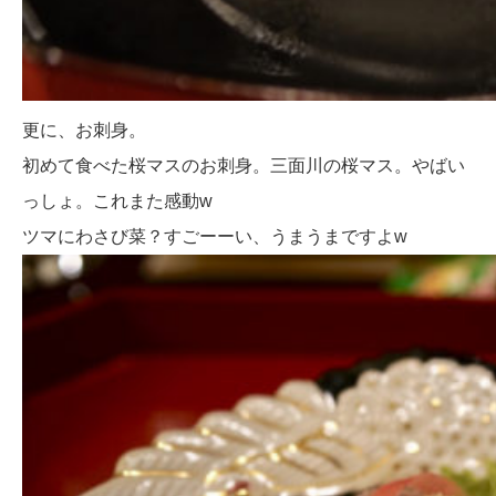
更に、お刺身。
初めて食べた桜マスのお刺身。三面川の桜マス。やばい
っしょ。これまた感動w
ツマにわさび菜？すごーーい、うまうまですよw