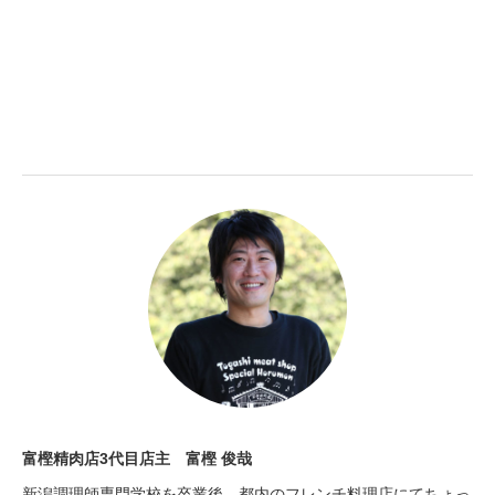
富樫精肉店3代目店主 富樫 俊哉
新潟調理師専門学校を卒業後、都内のフレンチ料理店にてちょっ