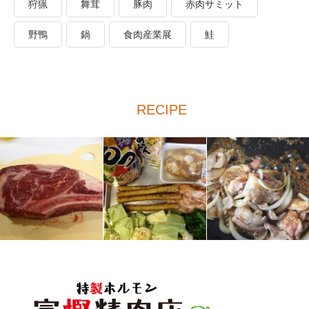
狩猟
舞茸
豚肉
赤肉サミット
野鴨
鍋
食肉産業展
鮭
RECIPE