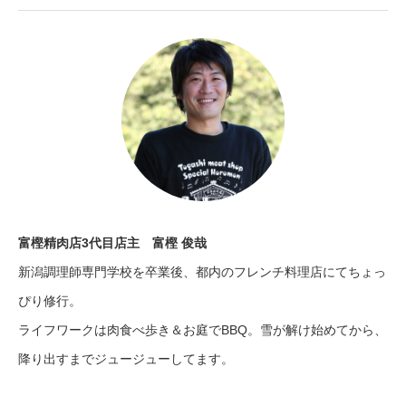
富樫精肉店3代目店主 富樫 俊哉
新潟調理師専門学校を卒業後、都内のフレンチ料理店にてちょっ
ぴり修行。
ライフワークは肉食べ歩き＆お庭でBBQ。雪が解け始めてから、
降り出すまでジュージューしてます。
X
Facebook
Instagram
Contact