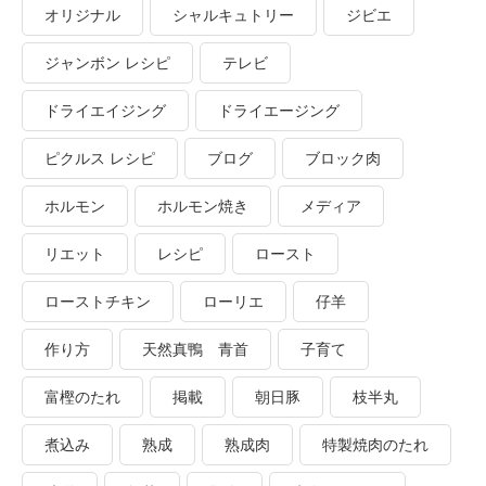
オリジナル
シャルキュトリー
ジビエ
ジャンボン レシピ
テレビ
ドライエイジング
ドライエージング
ピクルス レシピ
ブログ
ブロック肉
ホルモン
ホルモン焼き
メディア
リエット
レシピ
ロースト
ローストチキン
ローリエ
仔羊
作り方
天然真鴨 青首
子育て
富樫のたれ
掲載
朝日豚
枝半丸
煮込み
熟成
熟成肉
特製焼肉のたれ