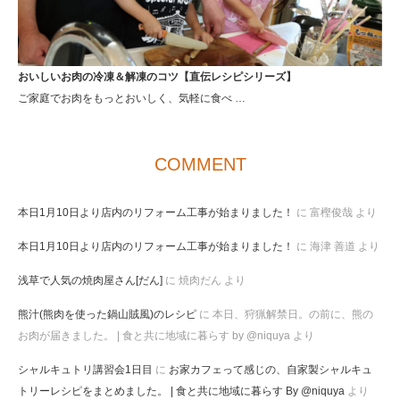
おいしいお肉の冷凍＆解凍のコツ【直伝レシピシリーズ】
ご家庭でお肉をもっとおいしく、気軽に食べ …
COMMENT
本日1月10日より店内のリフォーム工事が始まりました！
に
富樫俊哉
より
本日1月10日より店内のリフォーム工事が始まりました！
に
海津 善道
より
浅草で人気の焼肉屋さん[だん]
に
焼肉だん
より
熊汁(熊肉を使った鍋山賊風)のレシピ
に
本日、狩猟解禁日。の前に、熊の
お肉が届きました。 | 食と共に地域に暮らす by @niquya
より
シャルキュトリ講習会1日目
に
お家カフェって感じの、自家製シャルキュ
トリーレシピをまとめました。 | 食と共に地域に暮らす By @niquya
より