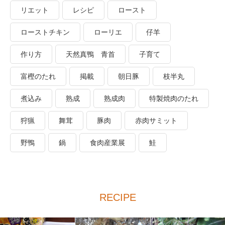
リエット
レシピ
ロースト
ローストチキン
ローリエ
仔羊
作り方
天然真鴨 青首
子育て
富樫のたれ
掲載
朝日豚
枝半丸
煮込み
熟成
熟成肉
特製焼肉のたれ
狩猟
舞茸
豚肉
赤肉サミット
野鴨
鍋
食肉産業展
鮭
RECIPE