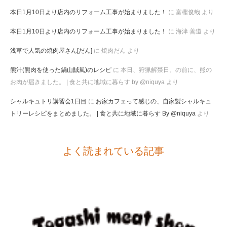
本日1月10日より店内のリフォーム工事が始まりました！
に
富樫俊哉
より
本日1月10日より店内のリフォーム工事が始まりました！
に
海津 善道
より
浅草で人気の焼肉屋さん[だん]
に
焼肉だん
より
熊汁(熊肉を使った鍋山賊風)のレシピ
に
本日、狩猟解禁日。の前に、熊の
お肉が届きました。 | 食と共に地域に暮らす by @niquya
より
シャルキュトリ講習会1日目
に
お家カフェって感じの、自家製シャルキュ
トリーレシピをまとめました。 | 食と共に地域に暮らす By @niquya
より
よく読まれている記事