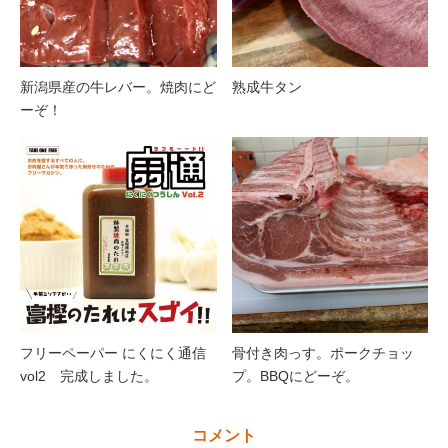
新潟県産の牛レバー。焼肉にど
熟成牛タン
ーぞ！
フリーペーパー にくにく通信
骨付き肉っす。ポークチョッ
vol2 完成しました。
プ。BBQにどーぞ。
コメント