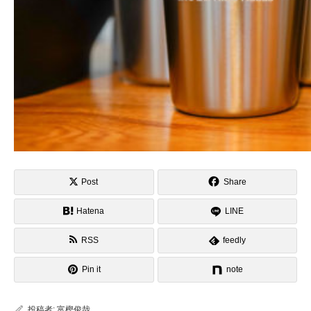
Post
Share
Hatena
LINE
RSS
feedly
Pin it
note
投稿者:
富樫俊哉