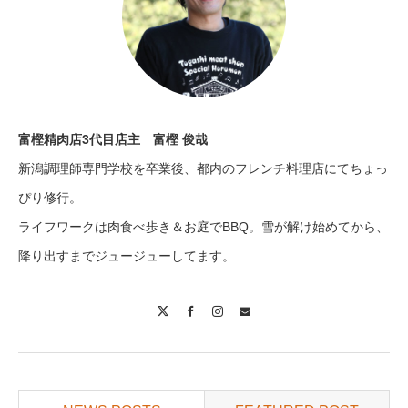
富樫精肉店3代目店主 富樫 俊哉
新潟調理師専門学校を卒業後、都内のフレンチ料理店にてちょっ
ぴり修行。
ライフワークは肉食べ歩き＆お庭でBBQ。雪が解け始めてから、
降り出すまでジュージューしてます。
X
Facebook
Instagram
Contact