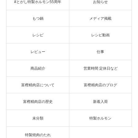
#とがし特製ホルモン55周年
お知らせ
もつ鍋
メディア掲載
レシピ
レシピ動画
レビュー
仕事
商品紹介
営業時間 定休日など
富樫精肉店について
富樫精肉店のブログ
富樫精肉店の歴史
新着入荷
未分類
特製ホルモン
特製焼肉のたれ