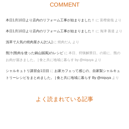
COMMENT
本日1月10日より店内のリフォーム工事が始まりました！
に
富樫俊哉
より
本日1月10日より店内のリフォーム工事が始まりました！
に
海津 善道
より
浅草で人気の焼肉屋さん[だん]
に
焼肉だん
より
熊汁(熊肉を使った鍋山賊風)のレシピ
に
本日、狩猟解禁日。の前に、熊の
お肉が届きました。 | 食と共に地域に暮らす by @niquya
より
シャルキュトリ講習会1日目
に
お家カフェって感じの、自家製シャルキュ
トリーレシピをまとめました。 | 食と共に地域に暮らす By @niquya
より
よく読まれている記事