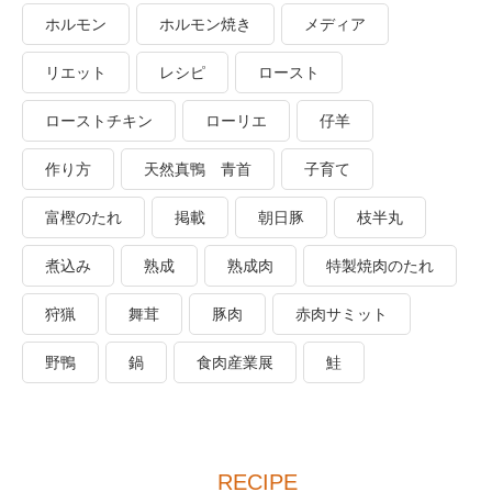
ホルモン
ホルモン焼き
メディア
リエット
レシピ
ロースト
ローストチキン
ローリエ
仔羊
作り方
天然真鴨 青首
子育て
富樫のたれ
掲載
朝日豚
枝半丸
煮込み
熟成
熟成肉
特製焼肉のたれ
狩猟
舞茸
豚肉
赤肉サミット
野鴨
鍋
食肉産業展
鮭
RECIPE