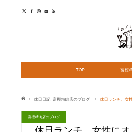
t
S
TOP
富樫
ホーム
休日日記
,
富樫精肉店のブログ
休日ランチ。女
富樫精肉店のブログ
休日ランチ。女性にオ