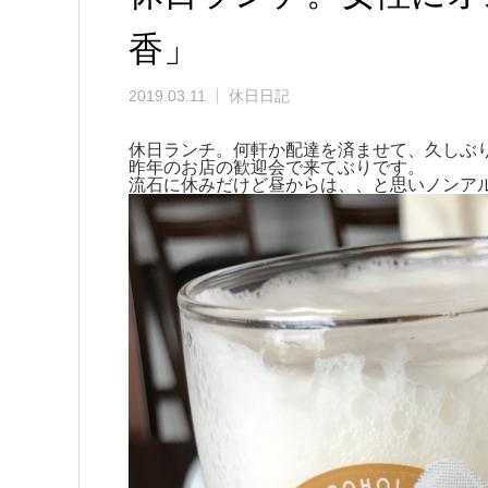
香」
2019.03.11
休日日記
休日ランチ。何軒か配達を済ませて、久しぶ
昨年のお店の歓迎会で来てぶりです。
流石に休みだけど昼からは、、と思いノンア