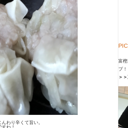
PI
富樫
プ！
＞＞
じんわり辛くて旨い。
ですね！