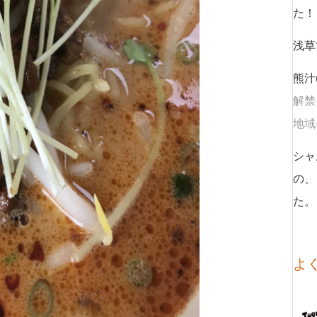
た！
浅草
熊汁
解禁
地域に
シャ
の、
た。
よ