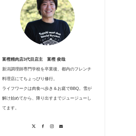
富樫精肉店3代目店主 富樫 俊哉
新潟調理師専門学校を卒業後、都内のフレンチ
料理店にてちょっぴり修行。
ライフワークは肉食べ歩き＆お庭でBBQ。雪が
解け始めてから、降り出すまでジュージューし
てます。
X
Facebook
Instagram
Contact