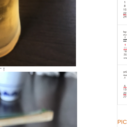
す！
PI