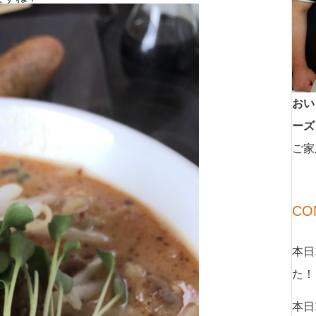
おい
ーズ
ご家
CO
本日
た！
本日