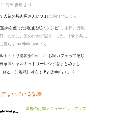
に
海津 善道
より
で人気の焼肉屋さん[だん]
に
焼肉だん
より
(熊肉を使った鍋山賊風)のレシピ
に
本日、狩猟
日。の前に、熊のお肉が届きました。 | 食と共に
暮らす by @niquya
より
ルキュトリ講習会1日目
に
お家カフェって感じ
自家製シャルキュトリーレシピをまとめまし
 | 食と共に地域に暮らす By @niquya
より
く読まれている記事
富樫のお肉メニューピックアップ